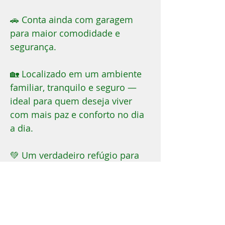
🚗 Conta ainda com garagem
para maior comodidade e
segurança.
🏡 Localizado em um ambiente
familiar, tranquilo e seguro —
ideal para quem deseja viver
com mais paz e conforto no dia
a dia.
💚 Um verdadeiro refúgio para
chamar de lar!
📞 Entre em contato e agende
sua visita — você vai se
apaixonar!