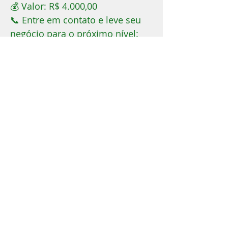
💰 Valor: R$ 4.000,00
📞 Entre em contato e leve seu
negócio para o próximo nível:
(24) 98132-3947
Produzido por BETA CRIATIVA © 2000 |
www.evandromattos.com.br
®
Direitos reservados a Evandro Bastos de
Mattos | Corretor de Imóveis -CRECI-RJ
21.161